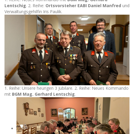
Lentschig
. 2. Reihe:
Ortsvorsteher EABI Daniel Manfred
und
Verwaltungsgehilfin Iris Paulik.
1. Reihe: Unsere heurigen 3 Jubilare. 2. Reihe: Neues Kommando
mit
BGM Mag. Gerhard Lentschig
.