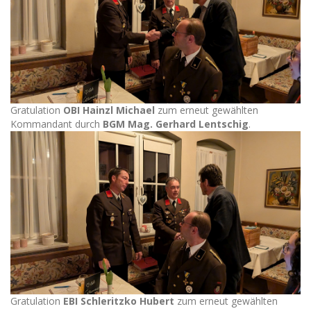
Gratulation
OBI Hainzl Michael
zum erneut gewählten
Kommandant durch
BGM Mag. Gerhard Lentschig
.
Gratulation
EBI Schleritzko Hubert
zum erneut gewählten